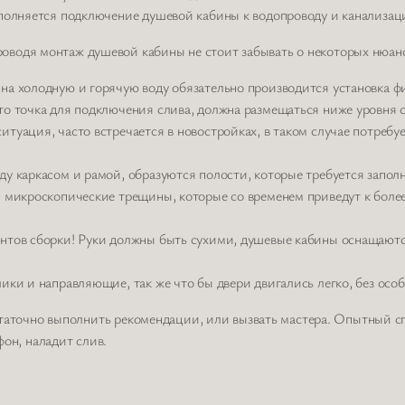
ыполняется подключение душевой кабины к водопроводу и канализац
оводя монтаж душевой кабины не стоит забывать о некоторых нюан
на холодную и горячую воду обязательно производится установка ф
о точка для подключения слива, должна размещаться ниже уровня си
туация, часто встречается в новостройках, в таком случае потребуе
у каркасом и рамой, образуются полости, которые требуется заполн
я микроскопические трещины, которые со временем приведут к боле
ентов сборки! Руки должны быть сухими, душевые кабины оснащаютс
ики и направляющие, так же что бы двери двигались легко, без осо
таточно выполнить рекомендации, или вызвать мастера. Опытный сп
он, наладит слив.